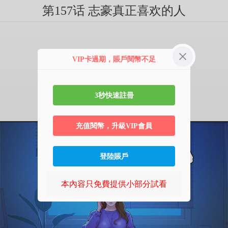
第157话 志豪真正喜欢的人
VIP卡過期，賬戶閱幣不足
3秒快速註冊
充值閱幣，升級VIP會員
登陸賬戶
本內容只免費提供小部分試看